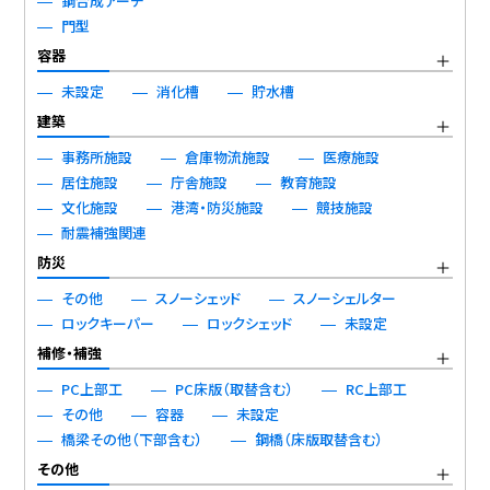
鋼合成アーチ
門型
容器
未設定
消化槽
貯水槽
建築
事務所施設
倉庫物流施設
医療施設
居住施設
庁舎施設
教育施設
文化施設
港湾・防災施設
競技施設
耐震補強関連
防災
その他
スノーシェッド
スノーシェルター
ロックキーパー
ロックシェッド
未設定
補修・補強
PC上部工
PC床版（取替含む）
RC上部工
その他
容器
未設定
橋梁その他（下部含む）
鋼橋（床版取替含む）
その他