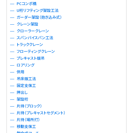
PCコンポ橋
U桁リフティング架設工法
ガーダー架設（抱き込み式）
クレーン架設
クローラークレーン
スパンバイスパン工法
トラッククレーン
フローティングクレーン
プレキャスト版吊
ロアリング
併用
吊床版工法
固定支保工
押出し
架設桁
片持（ブロック）
片持（プレキャストセグメント）
片持（場所打）
移動支保工