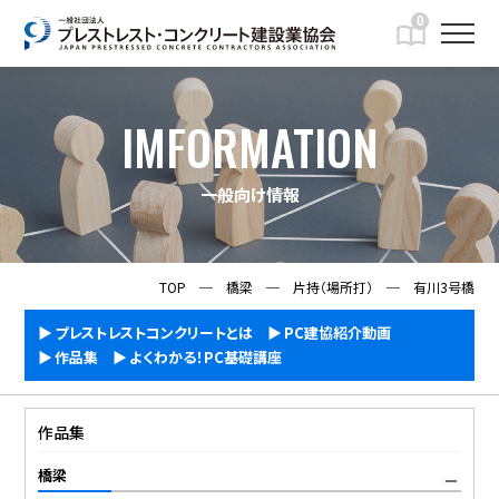
0
IMFORMATION
一般向け情報
TOP
─
橋梁
─
片持（場所打）
─
有川3号橋
プレストレストコンクリートとは
PC建協紹介動画
作品集
よくわかる！PC基礎講座
作品集
橋梁