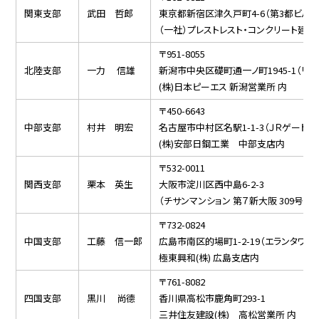
関東支部
武田 哲郎
東京都新宿区津久戸町4-6（第3都ビル）
（一社）プレストレスト・コンクリート建設
〒951-8055
北陸支部
一力 信雄
新潟市中央区礎町通一ノ町1945-1（リ
(株)日本ピーエス 新潟営業所 内
〒450-6643
中部支部
村井 明宏
名古屋市中村区名駅1-1-3（ＪＲゲートタ
(株)安部日鋼工業 中部支店内
〒532-0011
関西支部
栗本 英生
大阪市淀川区西中島6-2-3
（チサンマンション 第７新大阪 309号）
〒732-0824
中国支部
工藤 信一郎
広島市南区的場町1-2-19（エランタワー
極東興和(株) 広島支店内
〒761-8082
四国支部
黒川 尚德
香川県高松市鹿角町293-1
三井住友建設(株) 高松営業所 内