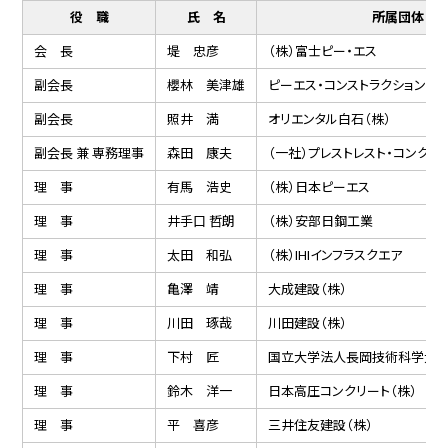
役 職
氏 名
所属団体
会 長
堤 忠彦
（株）富士ピー・エス
副会長
櫻林 美津雄
ピーエス・コンストラクション（株
副会長
照井 満
オリエンタル白石（株）
副会長 兼 専務理事
森田 康夫
（一社）プレストレスト・コンク
理 事
有⾺ 浩史
（株）⽇本ピーエス
理 事
井手口 哲朗
（株）安部日鋼工業
理 事
太田 和弘
（株）IHIインフラスクエア
理 事
亀澤 靖
大成建設（株）
理 事
川田 琢哉
川田建設（株）
理 事
下村 匠
国立大学法人長岡技術科学大
理 事
鈴木 洋一
日本高圧コンクリート（株）
理 事
平 喜彦
三井住友建設（株）