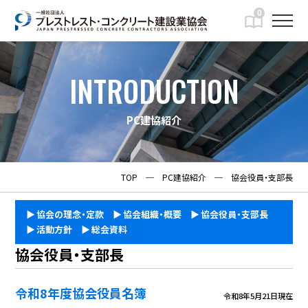
0
INTRODUCTION
PC建協紹介
TOP
─
PC建協紹介
─
協会役員・支部長
協会の理念・定款
協会組織・概要
協会役員・支部長
活動方針
総会資料
協会役員・支部長
令和8年度協会役員名簿
令和8年5月21日現在