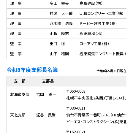
理 事
多田 幸夫
鹿島建設（株）
理 事
村瀬 大一郎
昭和コンクリート工業（株）
理 事
八木橋 浩隆
ドーピー建設工業（株）
理 事
山根 隆志
極東興和（株）
監 事
出口 稔
コーアツ工業（株）
監 事
山下 和則
極東鋼弦コンクリート振興 （株）
令和8年度支部長名簿
令和8年5月21日現在
支 部
支部長
〒060-0003
北海道支部
吉岡 憲一
札幌市中央区北3条西3丁目1-54（札幌
〒980-0811
東北支部
泥谷 良哉
仙台市青葉区一番町1-8-1（HF仙台一番
ピーエス・コンストラクション(株)東北支
〒162-0821