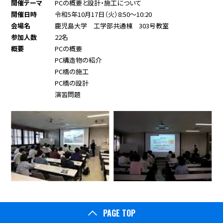
開催テーマ
PCの概要と設計・施工について
開催日時
令和5年10月17日（火）8:50～10:20
会場名
鹿児島大学 工学部共通棟 303号教室
参加人数
22名
概要
PCの概要
PC構造物の紹介
PC橋の施工
PC橋の設計
演習問題
PAGE TOP