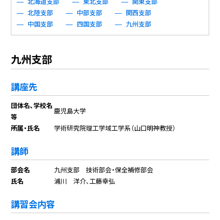
北海道支部
東北支部
関東支部
北陸支部
中部支部
関西支部
中国支部
四国支部
九州支部
九州支部
講座先
団体名、学校名
鹿児島大学
等
所属・氏名
学術研究院理工学域工学系（山口明神教授）
講師
部会名
九州支部 技術部会・保全補修部会
氏名
浦川 洋介、工藤幸弘
講習会内容