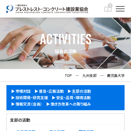
0
ACTIVITIES
協会の活動
TOP
─
九州支部
─
鹿児島大学
市場対話
普及・広報活動
支部の活動
技術開発・研究支援
安全・品質・環境活動
情報交流（会員）
働き方改革への取り組み
支部の活動