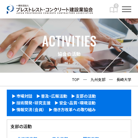
0
ACTIVITIES
協会の活動
TOP
─
九州支部
─
長崎大学
市場対話
普及・広報活動
支部の活動
技術開発・研究支援
安全・品質・環境活動
情報交流（会員）
働き方改革への取り組み
支部の活動