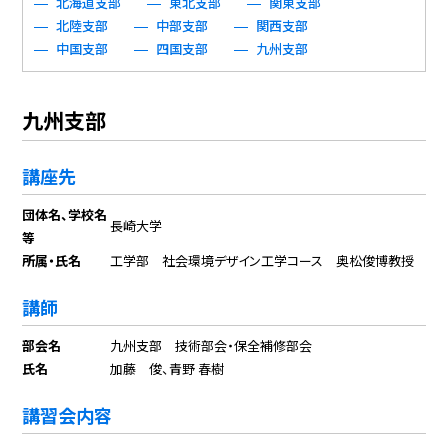
北海道支部
東北支部
関東支部
北陸支部
中部支部
関西支部
中国支部
四国支部
九州支部
九州支部
講座先
団体名、学校名
長崎大学
等
所属・氏名
工学部 社会環境デザイン工学コース 奥松俊博教授
講師
部会名
九州支部 技術部会・保全補修部会
氏名
加藤 俊、青野 春樹
講習会内容