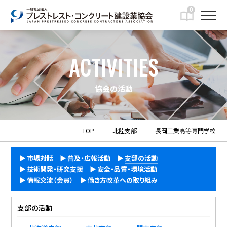
0
ACTIVITIES
協会の活動
TOP
─
北陸支部
─
長岡工業高等専門学校
市場対話
普及・広報活動
支部の活動
技術開発・研究支援
安全・品質・環境活動
情報交流（会員）
働き方改革への取り組み
支部の活動