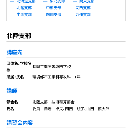
北海道支部
東北支部
関東支部
北陸支部
中部支部
関西支部
中国支部
四国支部
九州支部
北陸支部
講座先
団体名、学校名
長岡工業高等専門学校
等
所属・氏名
環境都市工学科専攻科 1年
講師
部会名
北陸支部 技術積算部会
氏名
委員 湯淺 卓夫、岡田 規子、山田 慎太郎
講習会内容