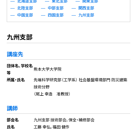
北海道支部
東北支部
関東支部
北陸支部
中部支部
関西支部
中国支部
四国支部
九州支部
九州支部
講座先
団体名、学校名
熊本大学大学院
等
所属・氏名
先端科学研究部（工学系） 社会基盤環境部門 防災建築
技術分野
（尾上 幸造 准教授）
講師
部会名
九州支部 技術部会，保全・補修部会
氏名
工藤 幸弘，福田 健作