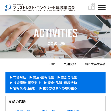
0
ACTIVITIES
協会の活動
TOP
─
九州支部
─
熊本大学大学院
市場対話
普及・広報活動
支部の活動
技術開発・研究支援
安全・品質・環境活動
情報交流（会員）
働き方改革への取り組み
支部の活動