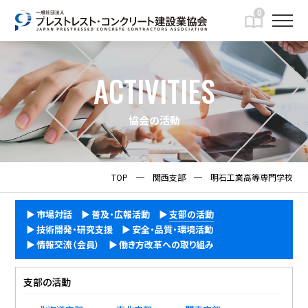
0
ACTIVITIES
協会の活動
TOP
─
関西支部
─
明石工業高等専門学校
市場対話
普及・広報活動
支部の活動
技術開発・研究支援
安全・品質・環境活動
情報交流（会員）
働き方改革への取り組み
支部の活動