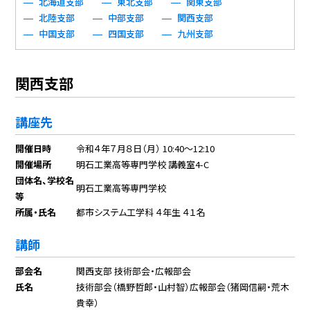
北海道支部
東北支部
関東支部
北陸支部
中部支部
関西支部
中国支部
四国支部
九州支部
関西支部
講座先
開催日時
令和４年７月８日（月） 10:40～12:10
開催場所
明石工業高等専門学校 講義室4-C
団体名、学校名
明石工業高等専門学校
等
所属・氏名
都市システム工学科 ４年生 ４１名
講師
部会名
関西支部 技術部会・広報部会
氏名
技術部会（橋野哲郎・山村智）広報部会（猪岡信嗣・荒木
貴幸）