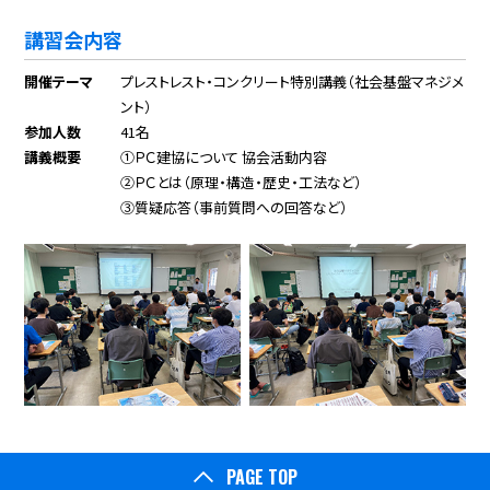
講習会内容
開催テーマ
プレストレスト・コンクリート特別講義（社会基盤マネジメ
ント）
参加人数
41名
講義概要
①ＰＣ建協について 協会活動内容
②ＰＣとは（原理・構造・歴史・工法など）
③質疑応答（事前質問への回答など）
PAGE TOP