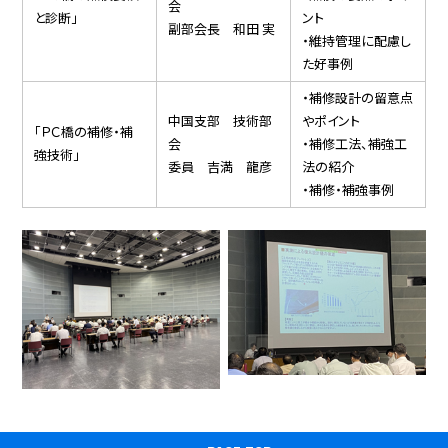
会
と診断」
ント
副部会長 和田 実
・維持管理に配慮し
た好事例
・補修設計の留意点
中国支部 技術部
やポイント
「ＰＣ橋の補修・補
会
・補修工法、補強工
強技術」
委員 吉満 龍彦
法の紹介
・補修・補強事例