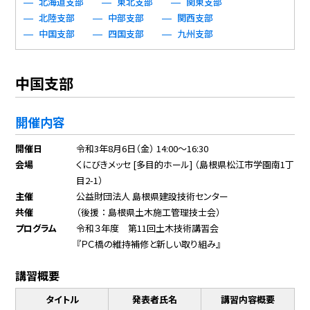
北海道支部
東北支部
関東支部
北陸支部
中部支部
関西支部
中国支部
四国支部
九州支部
中国支部
開催内容
開催日
令和3年8月6日（金） 14:00～16:30
会場
くにびきメッセ [多目的ホール] （島根県松江市学園南1丁
目2-1）
主催
公益財団法人 島根県建設技術センター
共催
（後援 ： 島根県土木施工管理技士会）
プログラム
令和３年度 第11回土木技術講習会
『ＰＣ橋の維持補修と新しい取り組み』
講習概要
タイトル
発表者氏名
講習内容概要