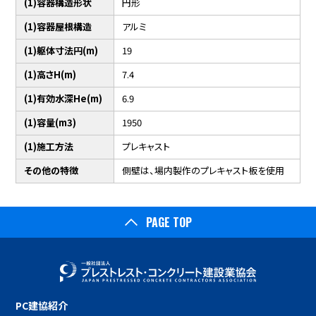
(1)容器構造形状
円形
(1)容器屋根構造
アルミ
(1)躯体寸法円(m)
19
(1)高さH(m)
7.4
(1)有効水深He(m)
6.9
(1)容量(m3)
1950
(1)施工方法
プレキャスト
その他の特徴
側壁は、場内製作のプレキャスト板を使用
PAGE TOP
PC建協紹介