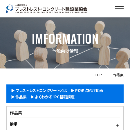
IMFORMATION
一般向け情報
TOP
─
作品集
プレストレストコンクリートとは
PC建協紹介動画
作品集
よくわかる！PC基礎講座
作品集
橋梁