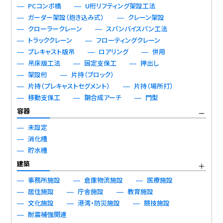
PCコンポ橋
U桁リフティング架設工法
ガーダー架設（抱き込み式）
クレーン架設
クローラークレーン
スパンバイスパン工法
トラッククレーン
フローティングクレーン
プレキャスト版吊
ロアリング
併用
吊床版工法
固定支保工
押出し
架設桁
片持（ブロック）
片持（プレキャストセグメント）
片持（場所打）
移動支保工
鋼合成アーチ
門型
容器
未設定
消化槽
貯水槽
建築
事務所施設
倉庫物流施設
医療施設
居住施設
庁舎施設
教育施設
文化施設
港湾・防災施設
競技施設
耐震補強関連