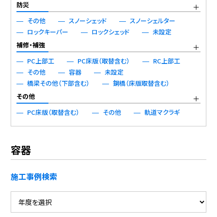
防災
その他
スノーシェッド
スノーシェルター
ロックキーパー
ロックシェッド
未設定
補修・補強
PC上部工
PC床版（取替含む）
RC上部工
その他
容器
未設定
橋梁その他（下部含む）
鋼橋（床版取替含む）
その他
PC床版（取替含む）
その他
軌道マクラギ
容器
施工事例検索