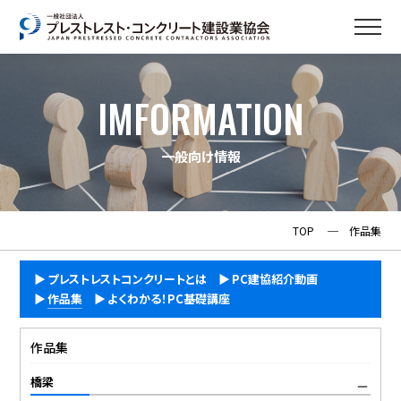
IMFORMATION
一般向け情報
TOP
─
作品集
プレストレストコンクリートとは
PC建協紹介動画
作品集
よくわかる！PC基礎講座
作品集
橋梁