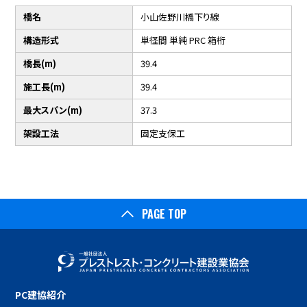
橋名
小山佐野川橋下り線
構造形式
単径間 単純 PRC 箱桁
橋長(m)
39.4
施工長(m)
39.4
最大スパン(m)
37.3
架設工法
固定支保工
PAGE TOP
PC建協紹介