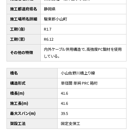
施工都道府県名
静岡県
施工場所名詳細
駿東郡小山町
工期（自）
R1.7
工期（至）
R6.12
内外ケーブル併用構造で、高強度PC鋼材を使用
その他の特徴
している。
橋名
小山佐野川橋上り線
構造形式
単径間 単純 PRC 箱桁
橋長(m)
41.6
施工長(m)
41.6
最大スパン(m)
39.5
架設工法
固定支保工