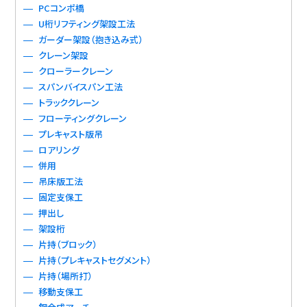
PCコンポ橋
U桁リフティング架設工法
ガーダー架設（抱き込み式）
クレーン架設
クローラークレーン
スパンバイスパン工法
トラッククレーン
フローティングクレーン
プレキャスト版吊
ロアリング
併用
吊床版工法
固定支保工
押出し
架設桁
片持（ブロック）
片持（プレキャストセグメント）
片持（場所打）
移動支保工