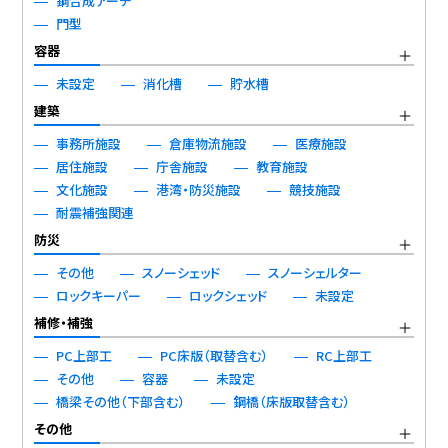
鋼合成アーチ
門型
容器
未設定
消化槽
貯水槽
建築
事務所施設
倉庫物流施設
医療施設
居住施設
庁舎施設
教育施設
文化施設
港湾・防災施設
競技施設
耐震補強関連
防災
その他
スノーシェッド
スノーシェルター
ロックキーパー
ロックシェッド
未設定
補修・補強
PC上部工
PC床版（取替含む）
RC上部工
その他
容器
未設定
橋梁その他（下部含む）
鋼橋（床版取替含む）
その他