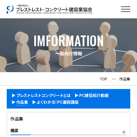
IMFORMATION
一般向け情報
TOP
─
作品集
プレストレストコンクリートとは
PC建協紹介動画
作品集
よくわかる！PC基礎講座
作品集
橋梁