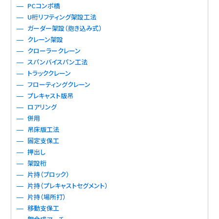
PCコンポ橋
U桁リフティング架設工法
ガーダー架設（抱き込み式）
クレーン架設
クローラークレーン
スパンバイスパン工法
トラッククレーン
フローティングクレーン
プレキャスト版吊
ロアリング
併用
吊床版工法
固定支保工
押出し
架設桁
片持（ブロック）
片持（プレキャストセグメント）
片持（場所打）
移動支保工