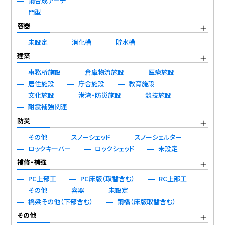
鋼合成アーチ
門型
容器
未設定
消化槽
貯水槽
建築
事務所施設
倉庫物流施設
医療施設
居住施設
庁舎施設
教育施設
文化施設
港湾・防災施設
競技施設
耐震補強関連
防災
その他
スノーシェッド
スノーシェルター
ロックキーパー
ロックシェッド
未設定
補修・補強
PC上部工
PC床版（取替含む）
RC上部工
その他
容器
未設定
橋梁その他（下部含む）
鋼橋（床版取替含む）
その他