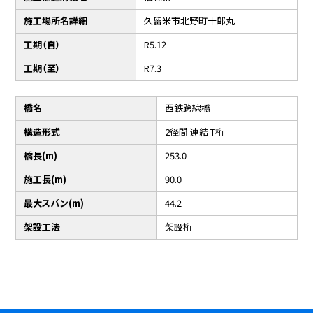
施工場所名詳細
久留米市北野町十郎丸
工期（自）
R5.12
工期（至）
R7.3
橋名
西鉄跨線橋
構造形式
2径間 連結 T桁
橋長(m)
253.0
施工長(m)
90.0
最大スパン(m)
44.2
架設工法
架設桁