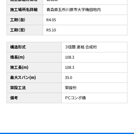
施工場所名詳細
青森県五所川原市大字梅田地内
工期（自）
R4.05
工期（至）
R5.10
構造形式
３径間 連結 合成桁
橋長(m)
108.3
施工長(m)
108.3
最大スパン(m)
35.0
架設工法
架設桁
備考
ＰＣコンポ橋