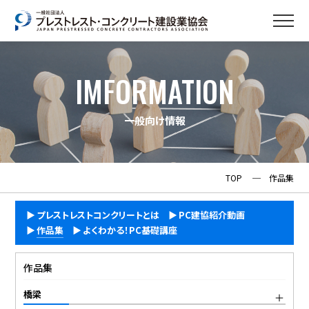
IMFORMATION
一般向け情報
TOP
─
作品集
プレストレストコンクリートとは
PC建協紹介動画
作品集
よくわかる！PC基礎講座
作品集
橋梁