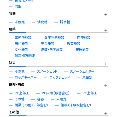
鋼合成アーチ
門型
容器
未設定
消化槽
貯水槽
建築
事務所施設
倉庫物流施設
医療施設
居住施設
庁舎施設
教育施設
文化施設
港湾・防災施設
競技施設
耐震補強関連
防災
その他
スノーシェッド
スノーシェルター
ロックキーパー
ロックシェッド
未設定
補修・補強
PC上部工
PC床版（取替含む）
RC上部工
その他
容器
未設定
橋梁その他（下部含む）
鋼橋（床版取替含む）
その他