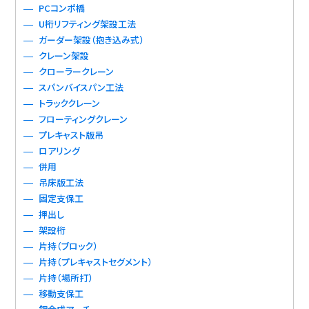
PCコンポ橋
U桁リフティング架設工法
ガーダー架設（抱き込み式）
クレーン架設
クローラークレーン
スパンバイスパン工法
トラッククレーン
フローティングクレーン
プレキャスト版吊
ロアリング
併用
吊床版工法
固定支保工
押出し
架設桁
片持（ブロック）
片持（プレキャストセグメント）
片持（場所打）
移動支保工