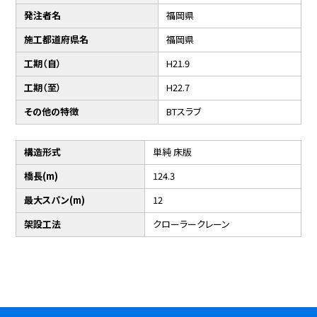
発注者名
福岡県
施工都道府県名
福岡県
工期（自）
H21.9
工期（至）
H22.7
その他の特徴
BTスラブ
構造形式
単純 床版
橋長(m)
124.3
最大スパン(m)
12
架設工法
クローラークレーン