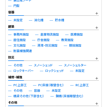
鋼合成アーチ
門型
容器
未設定
消化槽
貯水槽
建築
事務所施設
倉庫物流施設
医療施設
居住施設
庁舎施設
教育施設
文化施設
港湾・防災施設
競技施設
耐震補強関連
防災
その他
スノーシェッド
スノーシェルター
ロックキーパー
ロックシェッド
未設定
補修・補強
PC上部工
PC床版（取替含む）
RC上部工
その他
容器
未設定
橋梁その他（下部含む）
鋼橋（床版取替含む）
その他