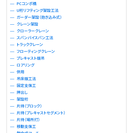
PCコンポ橋
U桁リフティング架設工法
ガーダー架設（抱き込み式）
クレーン架設
クローラークレーン
スパンバイスパン工法
トラッククレーン
フローティングクレーン
プレキャスト版吊
ロアリング
併用
吊床版工法
固定支保工
押出し
架設桁
片持（ブロック）
片持（プレキャストセグメント）
片持（場所打）
移動支保工