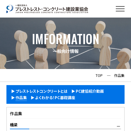
IMFORMATION
一般向け情報
TOP
─
作品集
プレストレストコンクリートとは
PC建協紹介動画
作品集
よくわかる！PC基礎講座
作品集
橋梁