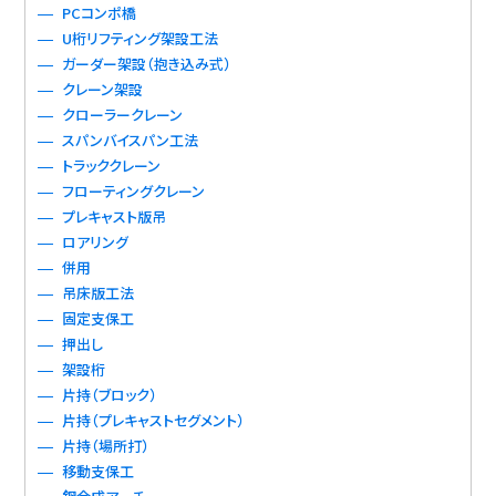
PCコンポ橋
U桁リフティング架設工法
ガーダー架設（抱き込み式）
クレーン架設
クローラークレーン
スパンバイスパン工法
トラッククレーン
フローティングクレーン
プレキャスト版吊
ロアリング
併用
吊床版工法
固定支保工
押出し
架設桁
片持（ブロック）
片持（プレキャストセグメント）
片持（場所打）
移動支保工