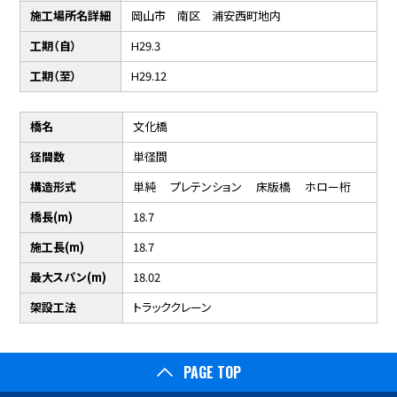
施工場所名詳細
岡山市 南区 浦安西町地内
工期（自）
H29.3
工期（至）
H29.12
橋名
文化橋
径間数
単径間
構造形式
単純 プレテンション 床版橋 ホロー桁
橋長(m)
18.7
施工長(m)
18.7
最大スパン(m)
18.02
架設工法
トラッククレーン
PAGE TOP