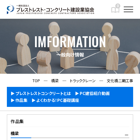
0
IMFORMATION
一般向け情報
TOP
─
橋梁
─
トラッククレーン
─
文化橋二期工事
プレストレストコンクリートとは
PC建協紹介動画
作品集
よくわかる！PC基礎講座
作品集
橋梁