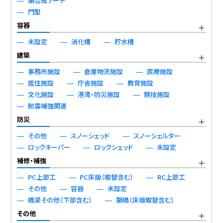
鋼合成アーチ
門型
容器
未設定
消化槽
貯水槽
建築
事務所施設
倉庫物流施設
医療施設
居住施設
庁舎施設
教育施設
文化施設
港湾・防災施設
競技施設
耐震補強関連
防災
その他
スノーシェッド
スノーシェルター
ロックキーパー
ロックシェッド
未設定
補修・補強
PC上部工
PC床版（取替含む）
RC上部工
その他
容器
未設定
橋梁その他（下部含む）
鋼橋（床版取替含む）
その他