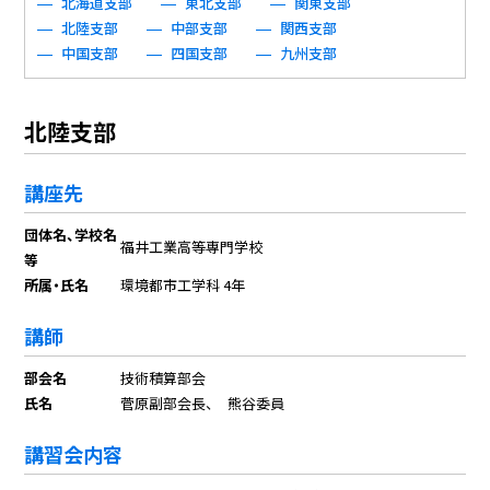
北海道支部
東北支部
関東支部
北陸支部
中部支部
関西支部
中国支部
四国支部
九州支部
北陸支部
講座先
団体名、学校名
福井工業高等専門学校
等
所属・氏名
環境都市工学科 4年
講師
部会名
技術積算部会
氏名
菅原副部会長、 熊谷委員
講習会内容