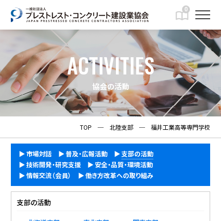
0
ACTIVITIES
協会の活動
TOP
─
北陸支部
─
福井工業高等専門学校
市場対話
普及・広報活動
支部の活動
技術開発・研究支援
安全・品質・環境活動
情報交流（会員）
働き方改革への取り組み
支部の活動