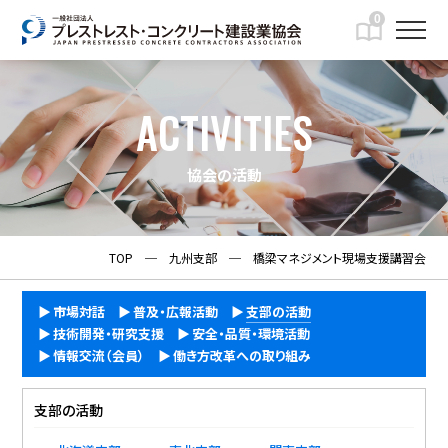
0
ACTIVITIES
協会の活動
TOP
─
九州支部
─
橋梁マネジメント現場支援講習会
市場対話
普及・広報活動
支部の活動
技術開発・研究支援
安全・品質・環境活動
情報交流（会員）
働き方改革への取り組み
支部の活動