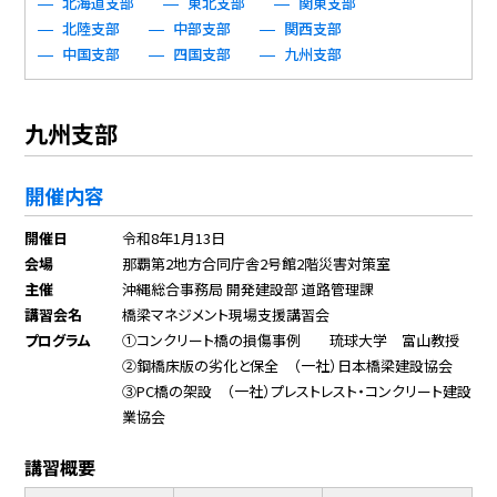
北海道支部
東北支部
関東支部
北陸支部
中部支部
関西支部
中国支部
四国支部
九州支部
九州支部
開催内容
開催日
令和8年1月13日
会場
那覇第2地方合同庁舎2号館2階災害対策室
主催
沖縄総合事務局 開発建設部 道路管理課
講習会名
橋梁マネジメント現場支援講習会
プログラム
①コンクリート橋の損傷事例 琉球大学 富山教授
②鋼橋床版の劣化と保全 （一社）日本橋梁建設協会
③PC橋の架設 （一社）プレストレスト・コンクリート建設
業協会
講習概要