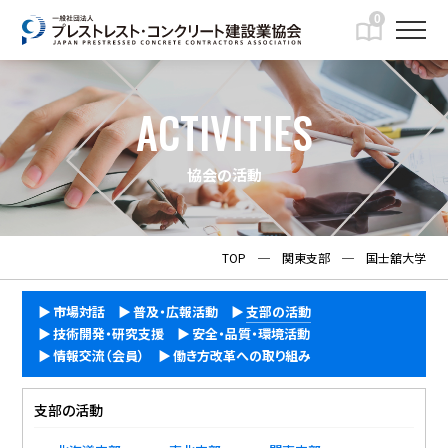
0
ACTIVITIES
協会の活動
TOP
─
関東支部
─
国士舘大学
市場対話
普及・広報活動
支部の活動
技術開発・研究支援
安全・品質・環境活動
情報交流（会員）
働き方改革への取り組み
支部の活動