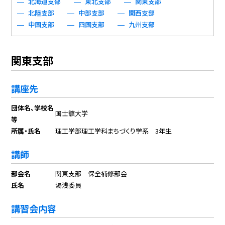
北海道支部
東北支部
関東支部
北陸支部
中部支部
関西支部
中国支部
四国支部
九州支部
関東支部
講座先
団体名、学校名
国士舘大学
等
所属・氏名
理工学部理工学科まちづくり学系 3年生
講師
部会名
関東支部 保全補修部会
氏名
湯浅委員
講習会内容