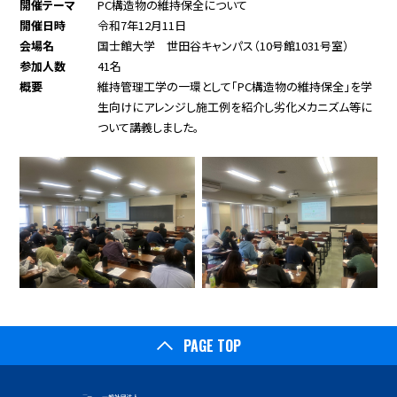
開催テーマ
PC構造物の維持保全について
開催日時
令和7年12月11日
会場名
国士館大学 世田谷キャンパス（10号館1031号室）
参加人数
41名
概要
維持管理工学の一環として「PC構造物の維持保全」を学
生向けにアレンジし施工例を紹介し劣化メカニズム等に
ついて講義しました。
PAGE TOP