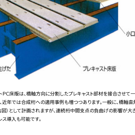
トＰＣ床版は、橋軸方向に分割したプレキャスト部材を接合させて
、近年では合成桁への適用事例も増つつあります。一般に、橋軸直
右図）として計画されますが、連続桁中間支点の負曲げの影響が大
レス導入も可能です。