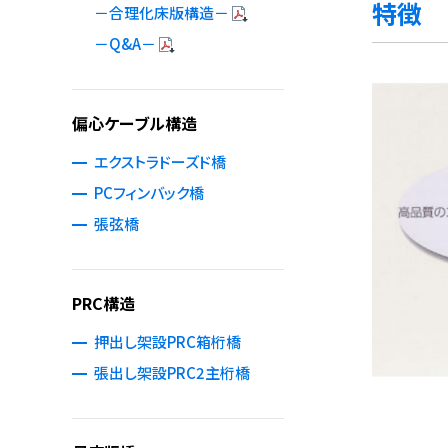
特徴
－合理化床版構造－
－Q&A－
偏心ケーブル構造
エクストラドーズド橋
PCフィンバック橋
張弦橋
PRC構造
押出し架設PRC箱桁橋
張出し架設PRC2主桁橋