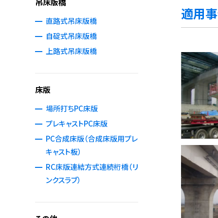
吊床版橋
適用事
直路式吊床版橋
自碇式吊床版橋
上路式吊床版橋
床版
場所打ちPC床版
プレキャストPC床版
PC合成床版（合成床版用プレ
キャスト板）
RC床版連結方式連続桁橋（リ
ンクスラブ）