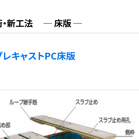
術・新工法
─ 床版 ─
プレキャストPC床版