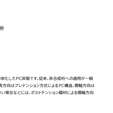
一体化したＰＣ床版です。従来、非合成桁への適用が一般
角方向はプレテンション方式によるＰＣ構造、橋軸方向は
きい場合などには、ポストテンション鋼材による橋軸方向