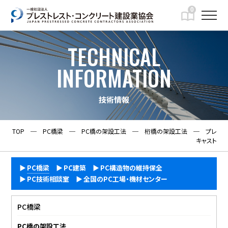
0
TECHNICAL
INFORMATION
技術情報
TOP
─
PC橋梁
─
PC橋の架設工法
─
桁橋の架設工法
─
プレ
キャスト
PC橋梁
PC建築
PC構造物の維持保全
PC技術相談室
全国のPC工場・機材センター
PC橋梁
PC橋の架設工法